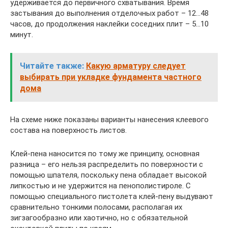
удерживается до первичного схватывания. Время
застывания до выполнения отделочных работ – 12…48
часов, до продолжения наклейки соседних плит – 5…10
минут.
Читайте также:
Какую арматуру следует
выбирать при укладке фундамента частного
дома
На схеме ниже показаны варианты нанесения клеевого
состава на поверхность листов.
Клей-пена наносится по тому же принципу, основная
разница – его нельзя распределить по поверхности с
помощью шпателя, поскольку пена обладает высокой
липкостью и не удержится на пенополистироле. С
помощью специального пистолета клей-пену выдувают
сравнительно тонкими полосами, располагая их
зигзагообразно или хаотично, но с обязательной