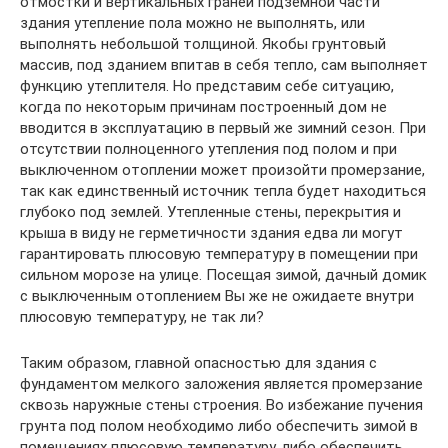
отмостки и вертикальных граней подземной части
здания утепление пола можно не выполнять, или
выполнять небольшой толщиной. Якобы грунтовый
массив, под зданием впитав в себя тепло, сам выполняет
функцию утеплителя. Но представим себе ситуацию,
когда по некоторым причинам построенный дом не
вводится в эксплуатацию в первый же зимний сезон. При
отсутствии полноценного утепления под полом и при
выключенном отоплении может произойти промерзание,
так как единственный источник тепла будет находиться
глубоко под землей. Утепленные стены, перекрытия и
крыша в виду не герметичности здания едва ли могут
гарантировать плюсовую температуру в помещении при
сильном морозе на улице. Посещая зимой, дачный домик
с выключенным отоплением Вы же не ожидаете внутри
плюсовую температуру, не так ли?
Таким образом, главной опасностью для здания с
фундаментом мелкого заложения является промерзание
сквозь наружные стены строения. Во избежание пучения
грунта под полом необходимо либо обеспечить зимой в
помещениях плюсовую температуру, либо обеспечить