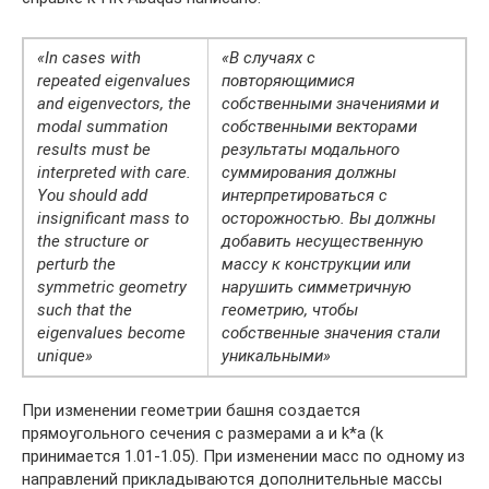
«In cases with
«В случаях с
repeated eigenvalues
повторяющимися
and eigenvectors, the
собственными значениями и
modal summation
собственными векторами
results must be
результаты модального
interpreted with care.
суммирования должны
You should add
интерпретироваться с
insignificant mass to
осторожностью. Вы должны
the structure or
добавить несущественную
perturb the
массу к конструкции или
symmetric geometry
нарушить симметричную
such that the
геометрию, чтобы
eigenvalues become
собственные значения стали
unique»
уникальными»
При изменении геометрии башня создается
прямоугольного сечения с размерами а и k*a (k
принимается 1.01-1.05). При изменении масс по одному из
направлений прикладываются дополнительные массы