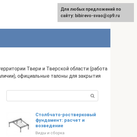
Для любых предложений по
сайту: bibirevo-svao@cp9.ru
 территории Твери и Тверской области (работа
наличии), официальные талоны для закрытия
Поиск:
Столбчато-ростверковый
фундамент: расчет и
возведение
Виды и сборка