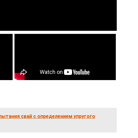
пытания свай с определением упругого