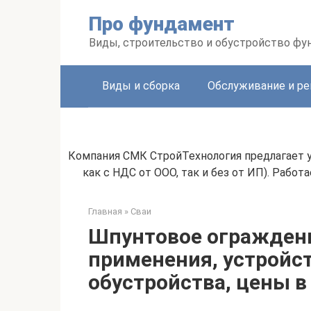
Перейти
Про фундамент
к
контенту
Виды, строительство и обустройство фу
Виды и сборка
Обслуживание и р
Компания СМК СтройТехнология предлагает 
как с НДС от ООО, так и без от ИП). Рабо
Главная
»
Сваи
Шпунтовое ограждени
применения, устройст
обустройства, цены в