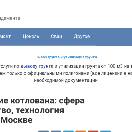
ндамента
емонт
Цоколь
Сваи
Другое
Вывоз грунта и утилизация грунта
услуги по
вывозу грунта
и утилизации грунта от 100 м3 на
таем только с официальными полигонами (все лицензии в 
необходимой документации.
е котлована: сфера
во, технология
 Москве